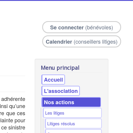
(bénévoles)
Se connecter
(conseillers litiges)
Calendrier
Menu principal
Accueil
L'association
e adhérente
Nos actions
insi qu’une
vre que ces
Les litiges
lainte pour
Litiges résolus
ce sinistre